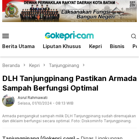
Loncat
ke
konten
Menu
Mobile
Berita Utama
Liputan Khusus
Kepri
Bisnis
Pol
Beranda
Kepri
Tanjungpinang
DLH Tanjungpinang Pastikan Armada
Sampah Berfungsi Optimal
Asrul Rahmawati
Selasa, 01/10/2024 - 08:13 WIB
Armada pengangkut sampah milik DLH Tanjungpinang sudah diremajakan
dan diklaim berfungsi secara optimal. Foto: Diskominfo Tanjungpinang.
Tanjungpinang (Gokepri.com) –
Dinas Lingkungan