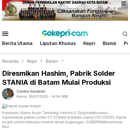
Loncat
ke
konten
Menu
Mobile
Berita Utama
Liputan Khusus
Kepri
Bisnis
Pol
Beranda
Kepri
Batam
Diresmikan Hashim, Pabrik Solder
STANIA di Batam Mulai Produksi
Candra Gunawan
Kamis, 10/07/2025 - 14:54 WIB
Komisaris Utama Arsari Tambang, Hashim S. Djojohadikusumo,
meresmikan pabrik solder PT STANIA di Batam, Kamis (10/7/2025). Pabrik
ini jadi simbol hilirisasi mineral ramah lingkungan. GOKEPRI/Muhammad
Ravi