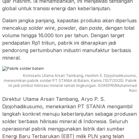
ujar Hashim. Ia menambahkan, ini menjawab tantangan
global untuk transisi energi dan keberlanjutan.
Dalam jangka panjang, kapasitas produksi akan diperluas
mencakup
solder wire
,
powder
, dan
paste
, dengan total
volume hingga 16.000 ton per tahun. Dengan target
pendapatan Rp1 triliun, pabrik ini diharapkan jadi
pendorong pertumbuhan industri manufaktur berbasis
mineral.
Komisaris Utama Arsari Tambang, Hashim S. Djojohadikusumo,
meresmikan pabrik solder PT STANIA di Batam, Kamis (10/7/2025). Pabrik
ini jadi simbol hilirisasi mineral ramah lingkungan. GOKEPRI/Muhammad
Ravi
Direktur Utama Arsari Tambang, Aryo P. S.
Djojohadikusumo, menekankan PT STANIA mengambil
langkah konkret menuju keberlanjutan sebagai produsen
solder berbasis hilirisasi mineral di Indonesia. Seluruh
operasional pabrik menggunakan listrik dari sumber
Energi Baru Terbarukan (EBT) milik PLN yang telah