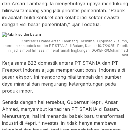
dan Arsari Tambang. Ia menyebutnya upaya mendukung
hilirisasi tambang yang jadi prioritas pemerintah. “Pabrik
ini adalah bukti konkret dari kolaborasi sektor swasta
dengan visi besar pemerintah,” ujar Todotua.
Komisaris Utama Arsari Tambang, Hashim S. Djojohadikusumo,
meresmikan pabrik solder PT STANIA di Batam, Kamis (10/7/2025). Pabrik
ini jadi simbol hilirisasi mineral ramah lingkungan. GOKEPRI/Muhammad
Ravi
Kerja sama B2B domestik antara PT STANIA dan PT
Freeport Indonesia juga memperkuat posisi Indonesia di
pasar ekspor. Ini mendorong nilai tambah dari sumber
daya mineral dan mengurangi ketergantungan pada
produk impor.
Senada dengan hal tersebut, Gubernur Kepri, Ansar
Ahmad, menyambut kehadiran PT STANIA di Batam.
Menurutnya, hal ini menandai babak baru transformasi
industri di Kepri. “Investasi ini tidak hanya membawa
teknologi dan inovasi, tapi juga menciptakan lapangan