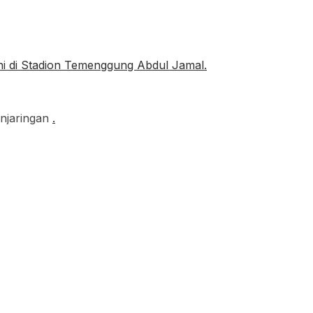
enjaringan
.