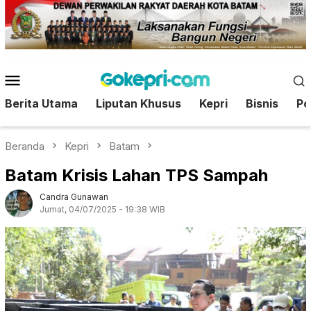
Loncat
ke
konten
Menu
Mobile
Berita Utama
Liputan Khusus
Kepri
Bisnis
Pol
Beranda
Kepri
Batam
Batam Krisis Lahan TPS Sampah
Candra Gunawan
Jumat, 04/07/2025 - 19:38 WIB