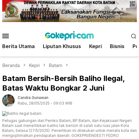
Loncat
ke
konten
Menu
Mobile
Berita Utama
Liputan Khusus
Kepri
Bisnis
Pol
Beranda
Kepri
Batam
Batam Bersih-Bersih Baliho Ilegal,
Batas Waktu Bongkar 2 Juni
Candra Gunawan
Rabu, 28/05/2025 - 09:03 WIB
Petugas gabungan dari Pemko Batam, BP Batam, dan Kejaksaan Negeri
Batam saat menertibkan baliho tak berizin di salah satu ruas jalan Kota
Batam, Selasa (27/5/2025). Penertiban ini dilakukan untuk menata kota dan
mengoptimalkan pendapatan daerah. GOKEPRI/ENGESTI FEDRO