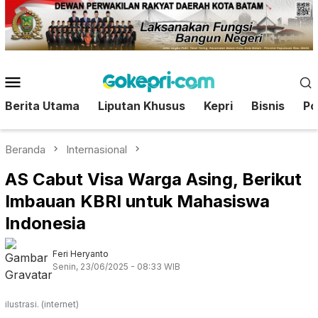
Loncat
ke
konten
Menu
Mobile
Berita Utama
Liputan Khusus
Kepri
Bisnis
Pol
Beranda
Internasional
AS Cabut Visa Warga Asing, Berikut
Imbauan KBRI untuk Mahasiswa
Indonesia
Feri Heryanto
Senin, 23/06/2025 - 08:33 WIB
ilustrasi. (internet)