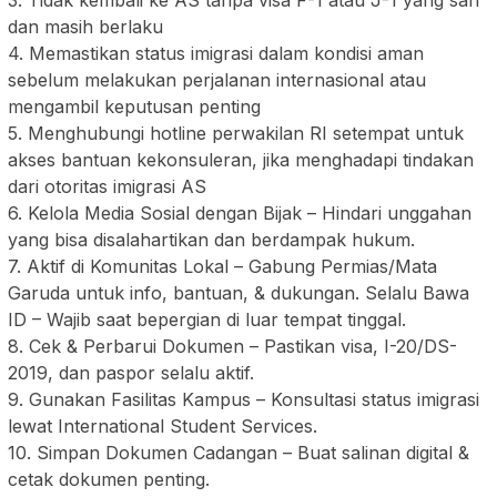
3. Tidak kembali ke AS tanpa visa F-1 atau J-1 yang sah
dan masih berlaku
4. Memastikan status imigrasi dalam kondisi aman
sebelum melakukan perjalanan internasional atau
mengambil keputusan penting
5. Menghubungi hotline perwakilan RI setempat untuk
akses bantuan kekonsuleran, jika menghadapi tindakan
dari otoritas imigrasi AS
6. Kelola Media Sosial dengan Bijak – Hindari unggahan
yang bisa disalahartikan dan berdampak hukum.
7. Aktif di Komunitas Lokal – Gabung Permias/Mata
Garuda untuk info, bantuan, & dukungan. Selalu Bawa
ID – Wajib saat bepergian di luar tempat tinggal.
8. Cek & Perbarui Dokumen – Pastikan visa, I-20/DS-
2019, dan paspor selalu aktif.
9. Gunakan Fasilitas Kampus – Konsultasi status imigrasi
lewat International Student Services.
10. Simpan Dokumen Cadangan – Buat salinan digital &
cetak dokumen penting.