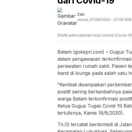
dari Covid-19
Zaki
Jumat, 07/08/2020 - 07:05 WIB
Grafik peta sebaran virus corona (Covid-19
Batam (gokepri.com) – Gugus Tug
dalam pengawasan terkonfirmasi 
perawatan rumah sakit. Pasien t
band di lounge pada salah satu h
“Kembali disampaikan perkemban
positif seiring bertambahnya pas
warga Batam terkonfirmasi posit
Ketua Gugus Tugas Covid-19 Ba
tertulisnya, Kamis (6/8/2020).
Tn.IS tercatat berdomisili di Jal
Kecamatan Lubukbaja. Sebelumnya