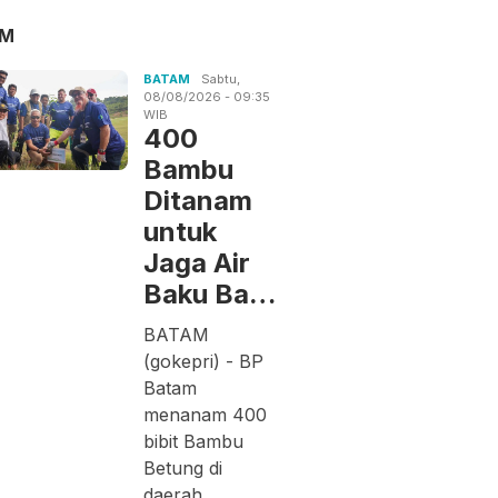
AM
BATAM
Sabtu,
08/08/2026 - 09:35
WIB
400
Bambu
Ditanam
untuk
Jaga Air
Baku Ba…
BATAM
(gokepri) - BP
Batam
menanam 400
bibit Bambu
Betung di
daerah