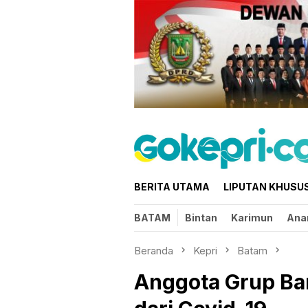
Loncat
ke
konten
BERITA UTAMA
LIPUTAN KHUSU
BATAM
Bintan
Karimun
Ana
Beranda
Kepri
Batam
Anggota Grup Ba