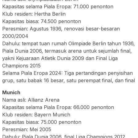
Kapasitas selama Piala Eropa: 71.000 penonton
Klub residen: Hertha Berlin
Kapasitas biasa: 74.500 penonton
Peresmian: Agustus 1936, renovasi besar-besaran
2000/2004
Dahulu: tempat tuan rumah Olimpiade Berlin tahun 1936,
Piala Dunia 2006, termasuk arena untuk sejumlah final,
yakni Kejuaraan Atletik Dunia 2009 dan Final Liga
Champions 2015
Selama Piala Eropa 2024: Tiga pertandingan penyisihan
grup, satu babak 16 besar, satu perempat final, dan final
Munich
Nama asli: Allianz Arena
Kapasitas selama Piala Eropa: 66.000 penonton
Klub residen: Bayern Munich
Kapasitas biasa: 75.000 penonton
Peresmian: Mei 2005
Dahulu: Piala Dunia 2006, final Liga Champions 2012,