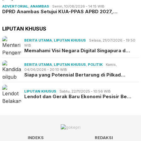
ADVERTORIAL
,
ANAMBAS
Senin, 10/08/2026 - 14:15 WIB
DPRD Anambas Setujui KUA-PPAS APBD 2027,…
LIPUTAN KHUSUS
BERITA UTAMA
,
LIPUTAN KHUSUS
Selasa, 21/07/2026 - 19:50
WIB
Memahami Visi Negara Digital Singapura d…
BERITA UTAMA
,
LIPUTAN KHUSUS
,
POLITIK
Kamis,
04/06/2026 - 20:10 WIB
Siapa yang Potensial Bertarung di Pilkad…
LIPUTAN KHUSUS
Sabtu, 22/11/2025 - 10:56 WIB
Lendot dan Gerak Baru Ekonomi Pesisir Be…
INDEKS
REDAKSI