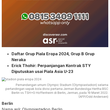
Daftar Grup Piala Eropa 2024, Grup B Grup
Neraka
Erick Thohir: Perpanjangan Kontrak STY
Diputuskan usai Piala Asia U-23
Pemandangan umum Olympic Stadium (Olympiastadion) selama
pertandingan sepak bola divisi pertama Jerman Bundesliga Hertha BSC
Berlin vs TSH+G Hoffenheim di Berlin, Jerman, pada 19 Maret 2022.
(AFP/Odd Andersen)
Berlin
Nama asli: Olympiastadion Berlin