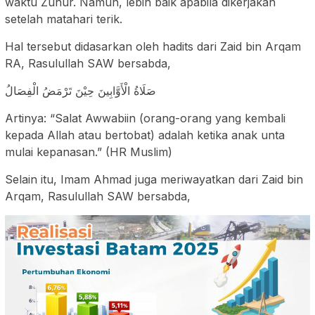
waktu Zuhur. Namun, lebih baik apabila dikerjakan
setelah matahari terik.
Hal tersebut didasarkan oleh hadits dari Zaid bin Arqam
RA, Rasulullah SAW bersabda,
صَلَاةُ الْأَوَّابِينَ حِيْنَ تَرْمَضُ الْفِصَالُ
Artinya: “Salat Awwabiin (orang-orang yang kembali
kepada Allah atau bertobat) adalah ketika anak unta
mulai kepanasan.” (HR Muslim)
Selain itu, Imam Ahmad juga meriwayatkan dari Zaid bin
Arqam, Rasulullah SAW bersabda,