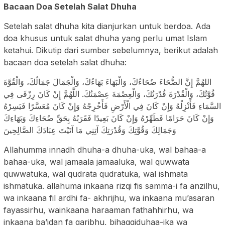
Bacaan Doa Setelah Salat Dhuha
Setelah salat dhuha kita dianjurkan untuk berdoa. Ada
doa khusus untuk salat dhuha yang perlu umat Islam
ketahui. Dikutip dari sumber sebelumnya, berikut adalah
bacaan doa setelah salat dhuha:
اللهُمَّ إِنَّ الضُّحَاءَ ضُحَاءُكَ، وَالْبَهَاءَ بَهَاءُكَ، وَالْجَمَالَ جَمَالُكَ، وَالْقُوَّةَ
قُوَّتُكَ، وَالْقُدْرَةَ قُدْرَتُكَ، وَالْعِصْمَةَ عِصْمَتُكَ. اللَّهُمَّ إِنْ كَانَ رِزْقَى فِي
السَّمَاءِ فَأَنْزِلْهُ وَإِنْ كَانَ فِي الْأَرْضِ فَأَخْرِجْهُ وَإِنْ كَانَ مُعَسَّرًا فَيَسِرْهُ
وَإِنْ كَانَ حَرَامًا فَطَهِّرْهُ وَإِنْ كَانَ بَعِيدًا فَقَرَبُهُ بِحَقِّ ضُحَاءِكَ وَبَهَاءِكَ
وَجَمَالِكَ وَقُوَّتِكَ وَقُدْرَتِكَ آتِنِي مَا آتَيْتَ عِبَادَكَ الصَّالِحِينَ
Allahumma innadh dhuha-a dhuha-uka, wal bahaa-a
bahaa-uka, wal jamaala jamaaluka, wal quwwata
quwwatuka, wal qudrata qudratuka, wal ishmata
ishmatuka. allahuma inkaana rizqi fis samma-i fa anzilhu,
wa inkaana fil ardhi fa- akhrijhu, wa inkaana mu’asaran
fayassirhu, wainkaana haraaman fathahhirhu, wa
inkaana ba’idan fa qaribhu, bihaqqiduhaa-ika wa