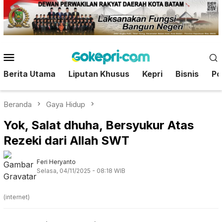
Loncat
ke
konten
Menu
Mobile
Berita Utama
Liputan Khusus
Kepri
Bisnis
Pol
Beranda
Gaya Hidup
Yok, Salat dhuha, Bersyukur Atas
Rezeki dari Allah SWT
Feri Heryanto
Selasa, 04/11/2025 - 08:18 WIB
(internet)