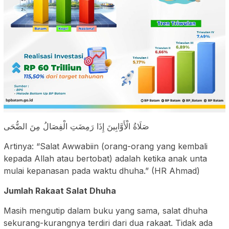
صَلَاةُ الْأَوَّابِينَ إِذَا رَمِضَتِ الْفِصَالُ مِنَ الضُّحَى
Artinya: “Salat Awwabiin (orang-orang yang kembali
kepada Allah atau bertobat) adalah ketika anak unta
mulai kepanasan pada waktu dhuha.” (HR Ahmad)
Jumlah Rakaat Salat Dhuha
Masih mengutip dalam buku yang sama, salat dhuha
sekurang-kurangnya terdiri dari dua rakaat. Tidak ada