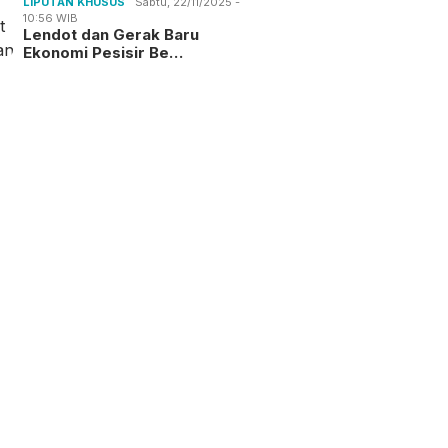
LIPUTAN KHUSUS
Sabtu, 22/11/2025 -
10:56 WIB
Lendot dan Gerak Baru
Ekonomi Pesisir Be…