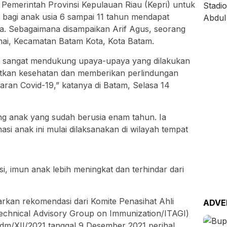
emerintah Provinsi Kepulauan Riau (Kepri) untuk
 bagi anak usia 6 sampai 11 tahun mendapat
rga. Sebagaimana disampaikan Arif Agus, seorang
mai, Kecamatan Batam Kota, Kota Batam.
i sangat mendukung upaya-upaya yang dilakukan
tkan kesehatan dan memberikan perlindungan
ran Covid-19,” katanya di Batam, Selasa 14
ang anak yang sudah berusia enam tahun. Ia
asi anak ini mulai dilaksanakan di wilayah tempat
, imun anak lebih meningkat dan terhindar dari
arkan rekomendasi dari Komite Penasihat Ahli
ADVE
Technical Advisory Group on Immunization/ITAGI)
dm/XII/2021 tanggal 9 Desember 2021 perihal