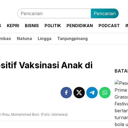
Pencarian
S
KEPRI
BISNIS
POLITIK
PENDIDIKAN
PODCAST
I
mbas
Natuna
Lingga
Tanjungpinang
itif Vaksinasi Anak di
BAT
 Riau, Mohammad Bisri. (Foto: istimewa)