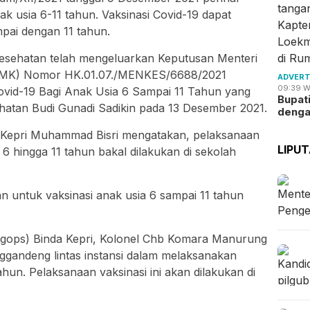
ak usia 6-11 tahun. Vaksinasi Covid-19 dapat
mpai dengan 11 tahun.
Kesehatan telah mengeluarkan Keputusan Menteri
(KMK) Nomor HK.01.07./MENKES/6688/2021
ADVERT
09:39 W
ovid-19 Bagi Anak Usia 6 Sampai 11 Tahun yang
Bupat
ehatan Budi Gunadi Sadikin pada 13 Desember 2021.
deng
i Kepri Muhammad Bisri mengatakan, pelaksanaan
LIPU
 6 hingga 11 tahun bakal dilakukan di sekolah
n untuk vaksinasi anak usia 6 sampai 11 tahun
agops) Binda Kepri, Kolonel Chb Komara Manurung
gandeng lintas instansi dalam melaksanakan
ahun. Pelaksanaan vaksinasi ini akan dilakukan di