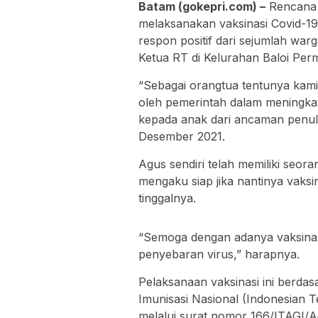
Batam (gokepri.com) –
Rencana P
melaksanakan vaksinasi Covid-19
respon positif dari sejumlah wa
Ketua RT di Kelurahan Baloi Per
“Sebagai orangtua tentunya kam
oleh pemerintah dalam meningka
kepada anak dari ancaman penula
Desember 2021.
Agus sendiri telah memiliki seor
mengaku siap jika nantinya vaksin
tinggalnya.
“Semoga dengan adanya vaksinasi
penyebaran virus,” harapnya.
Pelaksanaan vaksinasi ini berdas
Imunisasi Nasional (Indonesian 
melalui surat nomor 166/ITAGI/A