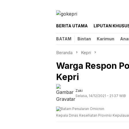
Loncat
ke
konten
BERITA UTAMA
LIPUTAN KHUSU
BATAM
Bintan
Karimun
Ana
Beranda
Kepri
Warga Respon Pos
Kepri
Zaki
Selasa, 14/12/2021 - 21:37 WIB
Kepala Dinas Kesehatan Provinsi Kepulauan