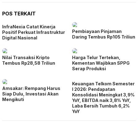
POS TERKAIT
InfraNexia Catat Kinerja
Pembiayaan Pinjaman
Positif Perkuat Infrastruktur
Daring Tembus Rp105 Triliun
Digital Nasional
Nilai Transaksi Kripto
Harga Telur Tertekan,
Tembus Rp28,58 Triliun
Kementan Wajibkan SPPG
Serap Produksi
Keuangan Telkom Semester
Amsakar: Rempang Harus
I 2026: Pendapatan
Siap Dulu, Investasi Akan
Konsolidasi Meningkat 3,9%
Mengikuti
YoY, EBITDA naik 3,8% YoY,
Laba Bersih Tumbuh 6,2%
YoY