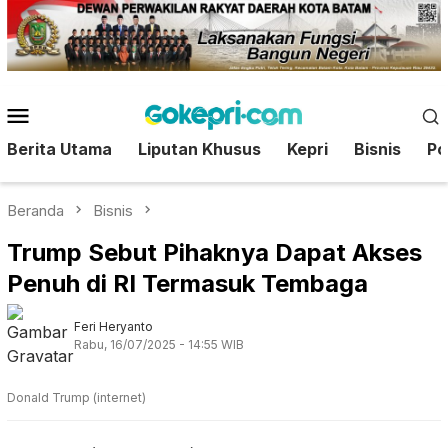
Loncat
ke
konten
Menu
Mobile
Berita Utama
Liputan Khusus
Kepri
Bisnis
Pol
Beranda
Bisnis
Trump Sebut Pihaknya Dapat Akses
Penuh di RI Termasuk Tembaga
Feri Heryanto
Rabu, 16/07/2025 - 14:55 WIB
Donald Trump (internet)