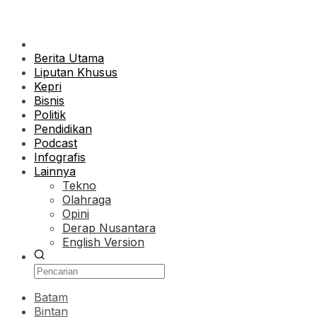
Berita Utama
Liputan Khusus
Kepri
Bisnis
Politik
Pendidikan
Podcast
Infografis
Lainnya
Tekno
Olahraga
Opini
Derap Nusantara
English Version
Batam
Bintan