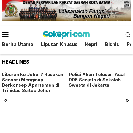
Loncat
ke
konten
Menu
Mobile
Berita Utama
Liputan Khusus
Kepri
Bisnis
Pol
HEADLINES
Liburan ke Johor? Rasakan
Polisi Akan Telusuri Asal
Sensasi Menginap
995 Senjata di Sekolah
Berkonsep Apartemen di
Swasta di Jakarta
Trinidad Suites Johor
«
»