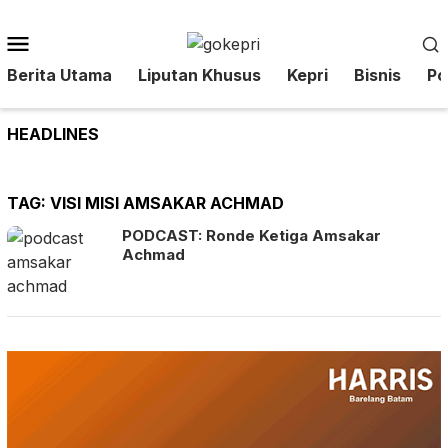
Loncat
ke
Menu
konten
Mobile
Berita Utama
Liputan Khusus
Kepri
Bisnis
Pol
HEADLINES
TAG:
VISI MISI AMSAKAR ACHMAD
PODCAST: Ronde Ketiga Amsakar
Achmad