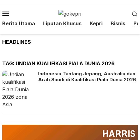
Loncat
ke
Menu
konten
Mobile
Berita Utama
Liputan Khusus
Kepri
Bisnis
Pol
HEADLINES
TAG:
UNDIAN KUALIFIKASI PIALA DUNIA 2026
Indonesia Tantang Jepang, Australia dan
Arab Saudi di Kualifikasi Piala Dunia 2026