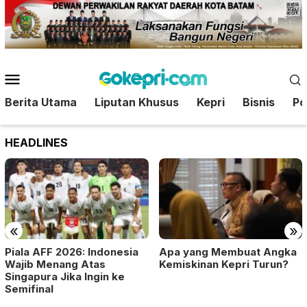
Loncat
ke
konten
Menu
Mobile
Berita Utama
Liputan Khusus
Kepri
Bisnis
Pol
HEADLINES
«
»
Piala AFF 2026: Indonesia
Apa yang Membuat Angka
Wajib Menang Atas
Kemiskinan Kepri Turun?
Singapura Jika Ingin ke
Semifinal