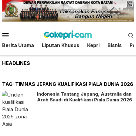
Loncat
ke
konten
Menu
Mobile
Berita Utama
Liputan Khusus
Kepri
Bisnis
Pol
HEADLINES
TAG:
TIMNAS JEPANG KUALIFIKASI PIALA DUNIA 2026
Indonesia Tantang Jepang, Australia dan
Arab Saudi di Kualifikasi Piala Dunia 2026