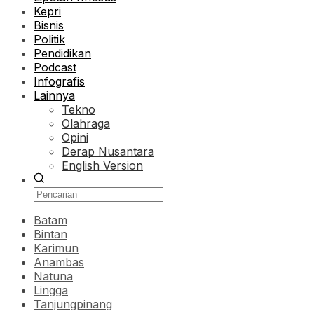
Kepri
Bisnis
Politik
Pendidikan
Podcast
Infografis
Lainnya
Tekno
Olahraga
Opini
Derap Nusantara
English Version
Batam
Bintan
Karimun
Anambas
Natuna
Lingga
Tanjungpinang