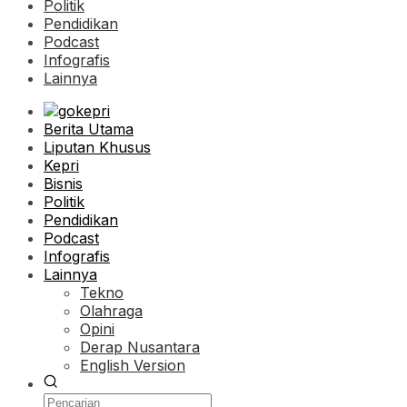
Politik
Pendidikan
Podcast
Infografis
Lainnya
Berita Utama
Liputan Khusus
Kepri
Bisnis
Politik
Pendidikan
Podcast
Infografis
Lainnya
Tekno
Olahraga
Opini
Derap Nusantara
English Version