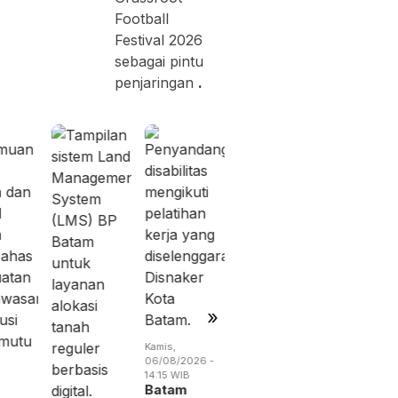
Football
Festival 2026
sebagai pintu
penjaringan
.
Rabu,
Jumat,
05/08/2026 -
07/08/2026 
19:02 WIB
13:04 WIB
BP Batam
Perang
Benahi
Dagang
Alokasi
Trump
Pemanfaatan
Menguba
Ruan…
Peta
Indust…
»
Kamis,
06/08/2026 -
14:15 WIB
Batam