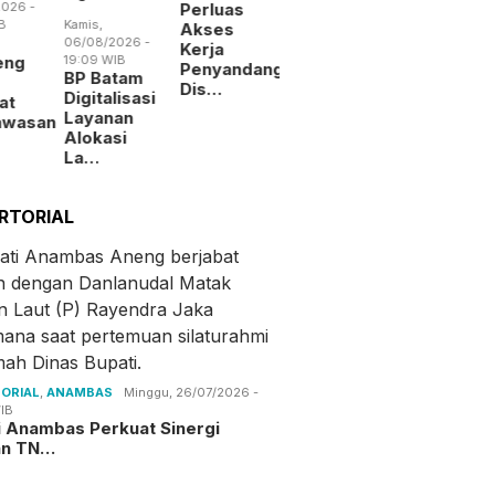
026 -
Perluas
B
Kamis,
Akses
06/08/2026 -
Kerja
eng
19:09 WIB
Penyandang
BP Batam
Dis…
Digitalisasi
at
Layanan
awasan
Alokasi
La…
RTORIAL
ORIAL
,
ANAMBAS
Minggu, 26/07/2026 -
IB
i Anambas Perkuat Sinergi
an TN…