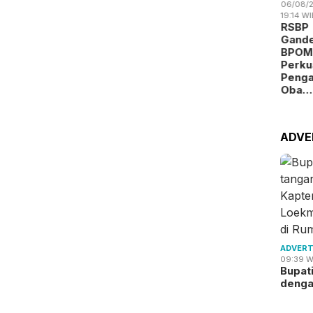
06/08/2
19:14 WI
RSBP
Gand
BPOM
Perku
Peng
Oba…
ADVE
ADVERT
09:39 W
Bupat
deng