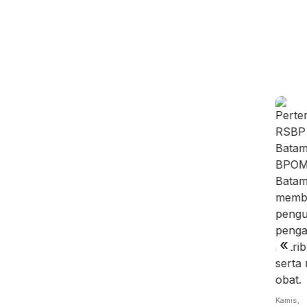
is,
Kamis,
Rabu,
/08/2026 -
06/08/2026 -
05/08/2026 -
:09 WIB
14:15 WIB
19:02 WIB
Jumat,
 Batam
Batam
BP Batam
07/08/2026 -
gitalisasi
Perluas
Benahi
13:04 WIB
yanan
Akses
Alokasi
Perang
okasi
Kerja
Pemanfaatan
Dagang
a…
Penyandang
Ruan…
Trump
Dis…
«
Mengubah
Peta
Indust…
Kamis,