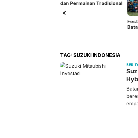
dan Permainan Tradisional
«
Fest
ntu Masyarakat dan
Bata
a Stabilitas Harga,
lsek Kundur Gelar
ngan Murah
TAG:
SUZUKI INDONESIA
BERIT
Suz
Hyb
Bata
bere
empa