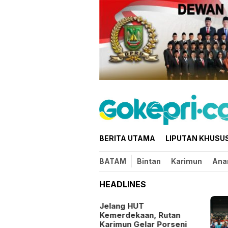
Loncat
ke
konten
BERITA UTAMA
LIPUTAN KHUSU
BATAM
Bintan
Karimun
Ana
HEADLINES
Jelang HUT
Kemerdekaan, Rutan
Karimun Gelar Porseni