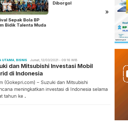
Diborgol
»
ival Sepak Bola BP
Ratus
m Bidik Talenta Muda
Sekola
Penjel
A UTAMA
,
BISNIS
Candra
Jumat, 12/03/2021 - 09:16 WIB
uki dan Mitsubishi Investasi Mobil
Gunawan
rid di Indonesia
m (Gokepri.com) – Suzuki dan Mitsubishi
ncana meningkatkan investasi di Indonesia selama
t tahun ke
.