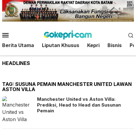
Loncat
ke
konten
Menu
Mobile
Berita Utama
Liputan Khusus
Kepri
Bisnis
Pol
HEADLINES
TAG:
SUSUNA PEMAIN MANCHESTER UNITED LAWAN
ASTON VILLA
Manchester United vs Aston Villa:
Prediksi, Head to Head dan Susunan
Pemain