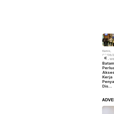
u,
Selasa,
Selasa,
Kamis,
Kamis,
/08/2026 -
04/08/2026 -
04/08/2026 -
06/08/2026 -
06/08/2
«
:02 WIB
15:38 WIB
14:57 WIB
19:09 WIB
14:15 WI
 Batam
Drainase
Empat Kali
BP Batam
Bata
nahi
Tersumbat,
Beraksi,
Digitalisasi
Perlu
okasi
BMSDA
Pencuri
Layanan
Akse
emanfaatan
Batam
Kabel
Alokasi
Kerja
uan…
Perluas …
Jembat…
La…
Peny
Dis…
ADVE