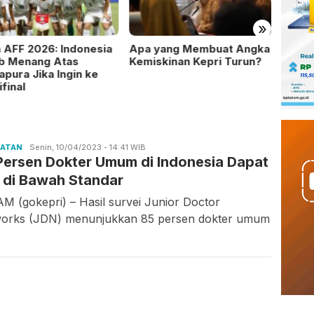
»
a AFF 2026: Indonesia
Apa yang Membuat Angka
Prabo
ib Menang Atas
Kemiskinan Kepri Turun?
Perce
apura Jika Ingin ke
Mekk
final
HATAN
Candra
Senin, 10/04/2023 - 14:41 WIB
Persen Dokter Umum di Indonesia Dapat
Gunawan
i di Bawah Standar
M (gokepri) – Hasil survei Junior Doctor
orks (JDN) menunjukkan 85 persen dokter umum