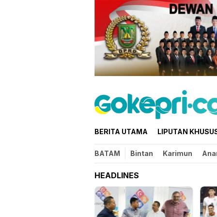
Loncat
ke
konten
BERITA UTAMA
LIPUTAN KHUSU
BATAM
Bintan
Karimun
Ana
HEADLINES