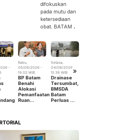
difokuskan
pada mutu dan
ketersediaan
obat. BATAM
.
Rabu,
Selasa,
Selasa,
Kamis,
026 -
05/08/2026 -
04/08/2026 -
04/08/2026 -
06/08/2026 
»
B
19:02 WIB
15:38 WIB
14:57 WIB
19:09 WIB
m
BP Batam
Drainase
Empat Kali
BP Batam
as
Benahi
Tersumbat,
Beraksi,
Digitalisa
s
Alokasi
BMSDA
Pencuri
Layanan
Pemanfaatan
Batam
Kabel
Alokasi
andang
Ruan…
Perluas …
Jembat…
La…
RTORIAL