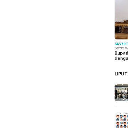
ADVERT
09:39 W
Bupat
deng
LIPU