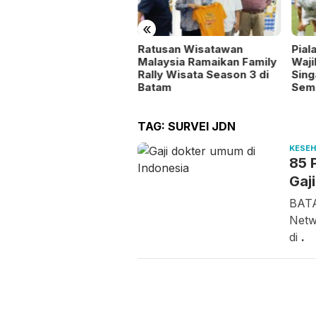
«
mbut HUT ke-81 RI,
Ratusan Wisatawan
Pial
and Mercure Batam
Malaysia Ramaikan Family
Waj
ntre Hadirkan Promo
Rally Wisata Season 3 di
Sing
lavours of Nusantara”
Batam
Semi
TAG:
SURVEI JDN
KESE
85 
Gaj
BATA
Netw
di
.