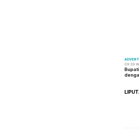
ADVERT
09:39 W
Bupat
deng
LIPU