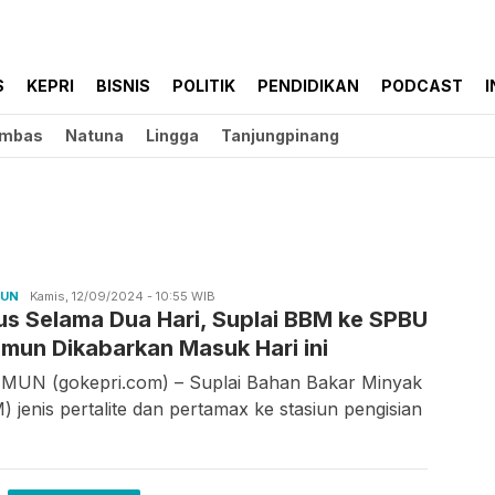
S
KEPRI
BISNIS
POLITIK
PENDIDIKAN
PODCAST
I
mbas
Natuna
Lingga
Tanjungpinang
MUN
Ilfitrah
Kamis, 12/09/2024 - 10:55 WIB
us Selama Dua Hari, Suplai BBM ke SPBU
imun Dikabarkan Masuk Hari ini
MUN (gokepri.com) – Suplai Bahan Bakar Minyak
) jenis pertalite dan pertamax ke stasiun pengisian