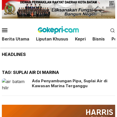
Loncat
ke
konten
Menu
Mobile
Berita Utama
Liputan Khusus
Kepri
Bisnis
Pol
HEADLINES
TAG:
SUPLAI AIR DI MARINA
Ada Penyambungan Pipa, Suplai Air di
Kawasan Marina Terganggu