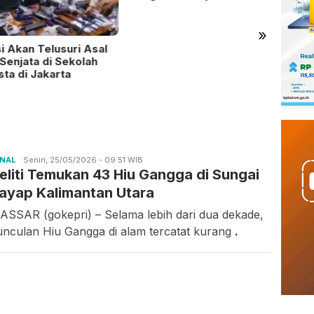
»
si Akan Telusuri Asal
Perta
Senjata di Sekolah
Regio
ta di Jakarta
7 Pen
ONAL
Candra
Senin, 25/05/2026 - 09:51 WIB
eliti Temukan 43 Hiu Gangga di Sungai
Gunawan
ayap Kalimantan Utara
SSAR (gokepri) – Selama lebih dari dua dekade,
nculan Hiu Gangga di alam tercatat kurang
.