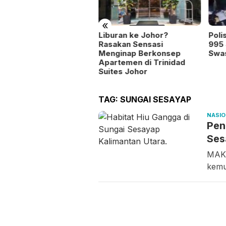
«
 Batam Tampilkan Tujuh
Liburan ke Johor?
Poli
deputian di Pawai
Rasakan Sensasi
995 
mbangunan HUT RI
Menginap Berkonsep
Swas
Apartemen di Trinidad
Suites Johor
TAG:
SUNGAI SESAYAP
NASI
Pen
Ses
MAKA
kemu