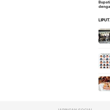
Bupat
deng
LIPU