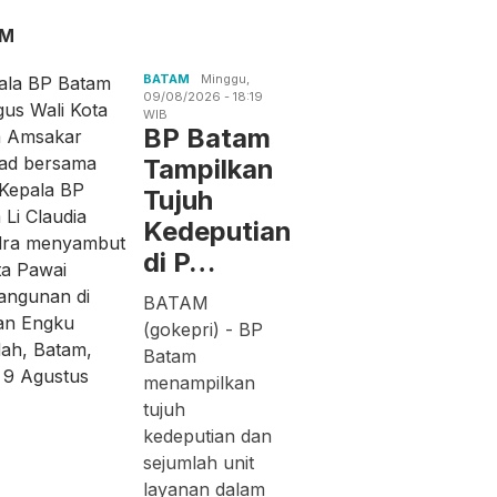
AM
BATAM
Minggu,
09/08/2026 - 18:19
WIB
BP Batam
Tampilkan
Tujuh
Kedeputian
di P…
BATAM
(gokepri) - BP
Batam
menampilkan
tujuh
kedeputian dan
sejumlah unit
layanan dalam