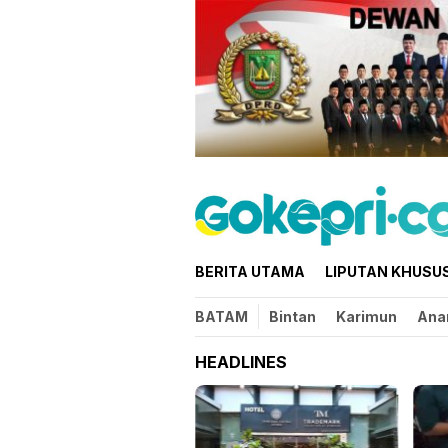
Loncat
ke
konten
BERITA UTAMA
LIPUTAN KHUSU
BATAM
Bintan
Karimun
Ana
HEADLINES