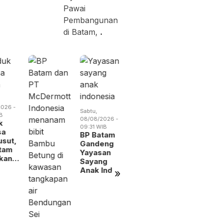
Pawai
Pembangunan
di Batam,
.
Sabtu,
Minggu,
08/08/2026 -
09/08/2026 
09:26 WIB
08:18 WIB
026 -
Sabtu,
RSBP
Batam
B
08/08/2026 -
Batam Raih
Siapkan
k
09:31 WIB
Status
1.600 Titi
sa
BP Batam
Tertinggi
Reklame
sut,
Gandeng
Layanan…
Digita…
tam
Yayasan
lkan…
Sayang
Anak Ind…
»