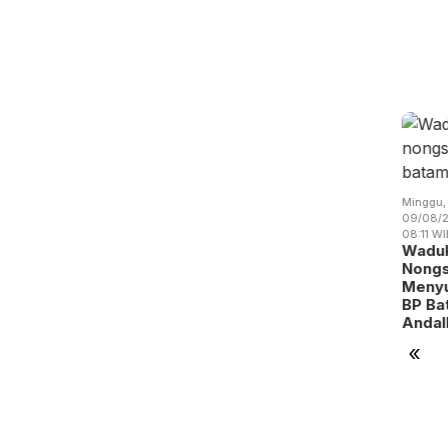
Minggu,
tu,
Sabtu,
Sabtu,
09/08/2026 -
/08/2026 -
08/08/2026 -
08/08/2026 -
Minggu,
08:18 WIB
:35 WIB
09:31 WIB
09:26 WIB
09/08/2
Batam
00 Bambu
BP Batam
RSBP
08:11 WI
Siapkan
tanam
Gandeng
Batam Raih
Wadu
1.600 Titik
tuk Jaga
Yayasan
Status
Nong
Reklame
r Baku
Sayang
Tertinggi
Menyu
Digita…
a…
Anak Ind…
Layanan…
BP Ba
Anda
«