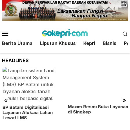
Loncat
ke
konten
Menu
Mobile
Berita Utama
Liputan Khusus
Kepri
Bisnis
Pol
HEADLINES
«
»
BP Batam Digitalisasi
Layanan Alokasi Lahan
Maxim Resmi Buka Layanan
Lewat LMS
di Singkep