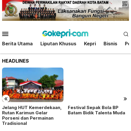
Loncat
ke
konten
Menu
Mobile
Berita Utama
Liputan Khusus
Kepri
Bisnis
Pol
HEADLINES
«
»
Festival Sepak Bola BP
Jelang HUT Kemerdekaan,
Batam Bidik Talenta Muda
Rutan Karimun Gelar
Porseni dan Permainan
Tradisional