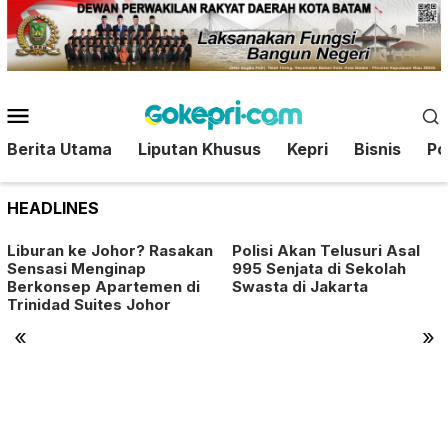
Loncat
ke
konten
Menu
Mobile
Berita Utama
Liputan Khusus
Kepri
Bisnis
Pol
HEADLINES
Liburan ke Johor? Rasakan
Polisi Akan Telusuri Asal
Sensasi Menginap
995 Senjata di Sekolah
Berkonsep Apartemen di
Swasta di Jakarta
Trinidad Suites Johor
«
»