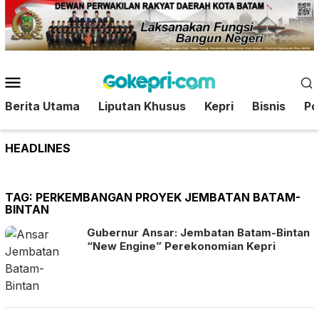
Loncat
ke
konten
Menu
Mobile
Berita Utama
Liputan Khusus
Kepri
Bisnis
Pol
HEADLINES
TAG:
PERKEMBANGAN PROYEK JEMBATAN BATAM-
BINTAN
Gubernur Ansar: Jembatan Batam-Bintan
“New Engine” Perekonomian Kepri