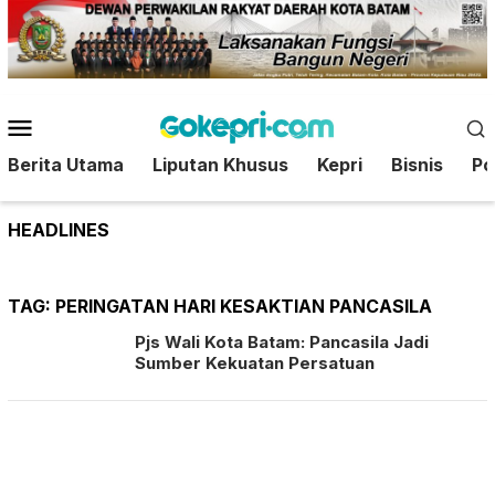
Loncat
ke
konten
Menu
Mobile
Berita Utama
Liputan Khusus
Kepri
Bisnis
Pol
HEADLINES
TAG:
PERINGATAN HARI KESAKTIAN PANCASILA
Pjs Wali Kota Batam: Pancasila Jadi
Sumber Kekuatan Persatuan