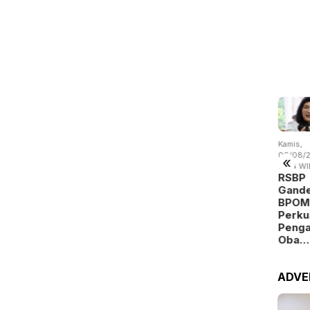
is,
Kamis,
Rabu,
Jumat,
Kamis,
/08/2026 -
06/08/2026 -
05/08/2026 -
07/08/2026 -
06/08/2
«
:09 WIB
14:15 WIB
19:02 WIB
13:04 WIB
19:14 WI
 Batam
Batam
BP Batam
Perang
RSBP
gitalisasi
Perluas
Benahi
Dagang
Gand
yanan
Akses
Alokasi
Trump
BPOM
okasi
Kerja
Pemanfaatan
Mengubah
Perku
a…
Penyandang
Ruan…
Peta
Peng
Dis…
Indust…
Oba…
ADVE