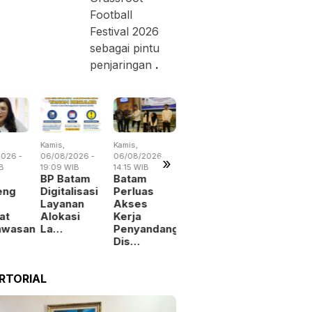
Football
Festival 2026
sebagai pintu
penjaringan
.
Kamis,
Kamis,
Rabu,
Jumat,
026 -
06/08/2026 -
06/08/2026 -
05/08/2026 -
07/08/2026 
»
B
19:09 WIB
14:15 WIB
19:02 WIB
13:04 WIB
BP Batam
Batam
BP Batam
Perang
eng
Digitalisasi
Perluas
Benahi
Dagang
Layanan
Akses
Alokasi
Trump
at
Alokasi
Kerja
Pemanfaatan
Menguba
awasan
La…
Penyandang
Ruan…
Peta
Dis…
Indust…
RTORIAL