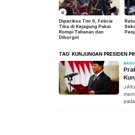
«
stival Sepak Bola BP
Diperiksa Tim 9, Febrie
Ratu
tam Bidik Talenta Muda
Tiba di Kejagung Pakai
Seko
Rompi Tahanan dan
Penj
Diborgol
TAG:
KUNJUNGAN PRESIDEN 
NASI
Pra
Kun
JAKA
memu
pad