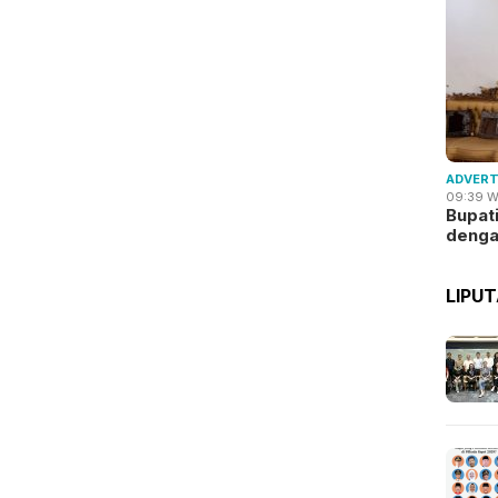
ADVERT
09:39 W
Bupat
deng
LIPU