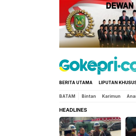
Loncat
ke
konten
BERITA UTAMA
LIPUTAN KHUSU
BATAM
Bintan
Karimun
Ana
HEADLINES