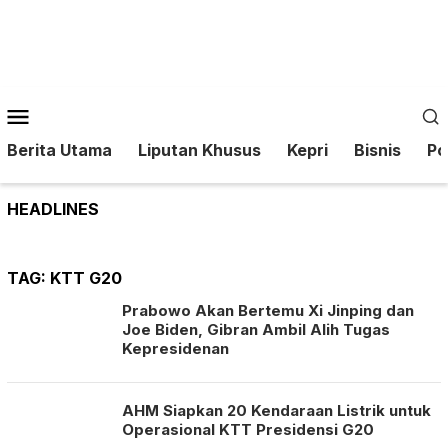
Loncat
ke
konten
Menu
Mobile
Berita Utama
Liputan Khusus
Kepri
Bisnis
Pol
HEADLINES
TAG:
KTT G20
Prabowo Akan Bertemu Xi Jinping dan
Joe Biden, Gibran Ambil Alih Tugas
Kepresidenan
AHM Siapkan 20 Kendaraan Listrik untuk
Operasional KTT Presidensi G20