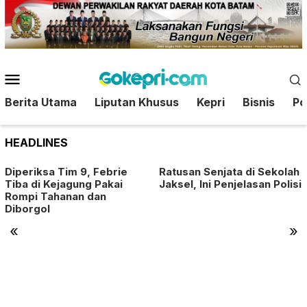
Loncat
ke
konten
Menu
Mobile
Berita Utama
Liputan Khusus
Kepri
Bisnis
Pol
HEADLINES
Diperiksa Tim 9, Febrie
Ratusan Senjata di Sekolah
Tiba di Kejagung Pakai
Jaksel, Ini Penjelasan Polisi
Rompi Tahanan dan
Diborgol
«
»