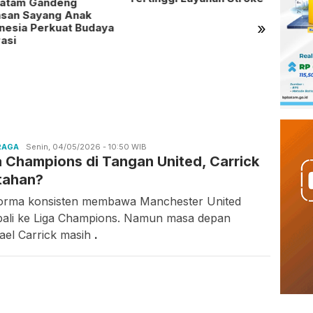
Batam Gandeng
asan Sayang Anak
»
nesia Perkuat Budaya
rasi
Bola 
Milan
Nanti
RAGA
Candra
Senin, 04/05/2026 - 10:50 WIB
a Champions di Tangan United, Carrick
Gunawan
tahan?
orma konsisten membawa Manchester United
ali ke Liga Champions. Namun masa depan
ael Carrick masih
.