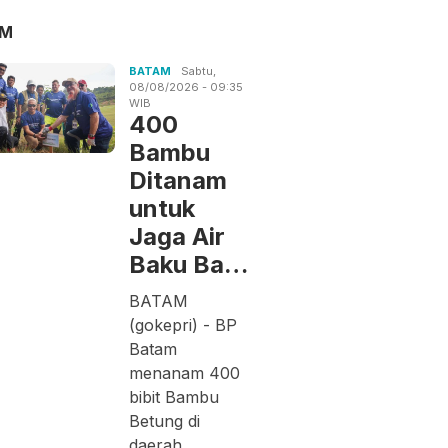
AM
BATAM
Sabtu,
08/08/2026 - 09:35
WIB
400
Bambu
Ditanam
untuk
Jaga Air
Baku Ba…
BATAM
(gokepri) - BP
Batam
menanam 400
bibit Bambu
Betung di
daerah