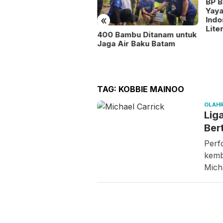
BP 
sional
Yay
«
Indo
Lite
400 Bambu Ditanam untuk
Jaga Air Baku Batam
TAG:
KOBBIE MAINOO
OLAH
Lig
Ber
Perf
kemb
Mich