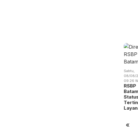
at,
Jumat,
Kamis,
/08/2026 -
07/08/2026 -
06/08/2026 -
Sabtu,
:00 WIB
13:04 WIB
19:14 WIB
08/08/2
Sabtu,
stival
Perang
RSBP
09:26 W
08/08/2026 -
pak Bola
Dagang
Gandeng
RSBP
09:31 WIB
 Batam
Trump
BPOM
Batam
BP Batam
dik
Mengubah
Perkuat
Statu
Gandeng
alen…
Peta
Pengawasan
Terti
Yayasan
Indust…
Oba…
Laya
Sayang
Anak Ind…
«