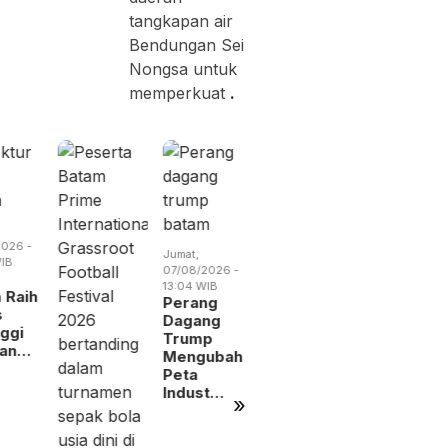
tangkapan air
Bendungan Sei
Nongsa untuk
memperkuat
.
Kamis,
Sabtu,
06/08/2026 -
08/08/2026 
19:14 WIB
09:31 WIB
026 -
Jumat,
RSBP
BP Batam
IB
07/08/2026 -
Gandeng
Gandeng
13:04 WIB
BPOM
Yayasan
 Raih
Perang
Perkuat
Sayang
s
Dagang
Pengawasan
Anak Ind
nggi
Trump
Oba…
nan…
Mengubah
Peta
Indust…
»