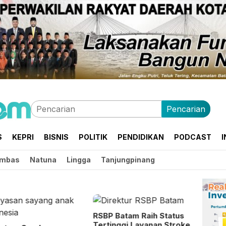
Pencarian
S
KEPRI
BISNIS
POLITIK
PENDIDIKAN
PODCAST
I
mbas
Natuna
Lingga
Tanjungpinang
RSBP Batam Raih Status
Tertinggi Layanan Stroke