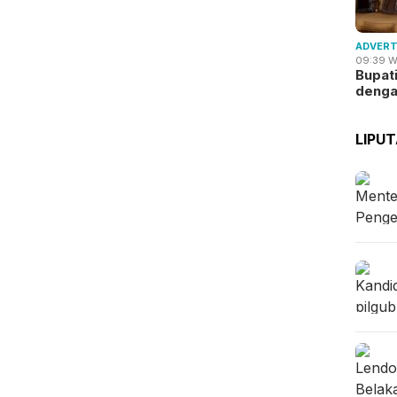
ADVERT
09:39 W
Bupat
deng
LIPU