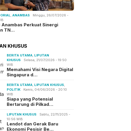
ORIAL
,
ANAMBAS
Minggu, 26/07/2026 -
IB
i Anambas Perkuat Sinergi
an TN…
TAN KHUSUS
BERITA UTAMA
,
LIPUTAN
KHUSUS
Selasa, 21/07/2026 - 19:50
WIB
Memahami Visi Negara Digital
Singapura d…
BERITA UTAMA
,
LIPUTAN KHUSUS
,
POLITIK
Kamis, 04/06/2026 - 20:10
WIB
Siapa yang Potensial
Bertarung di Pilkad…
LIPUTAN KHUSUS
Sabtu, 22/11/2025 -
10:56 WIB
Lendot dan Gerak Baru
Ekonomi Pesisir Be…