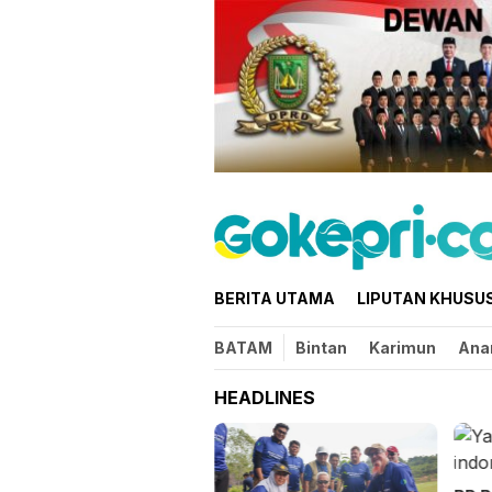
Loncat
ke
konten
BERITA UTAMA
LIPUTAN KHUSU
BATAM
Bintan
Karimun
Ana
HEADLINES
bup Karimun Buka
lat Bagi 32 Calon
skibra di Gedung