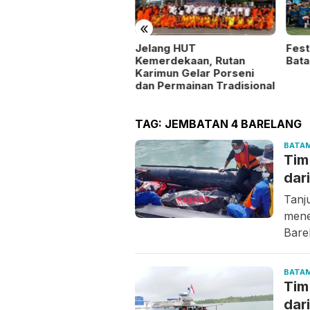
«
Fest
ntu Masyarakat dan
Jelang HUT
Bata
a Stabilitas Harga,
Kemerdekaan, Rutan
lsek Kundur Gelar
Karimun Gelar Porseni
ngan Murah
dan Permainan Tradisional
TAG:
JEMBATAN 4 BARELANG
BATA
Tim
dar
Tanj
mene
Bare
BATA
Tim
dar