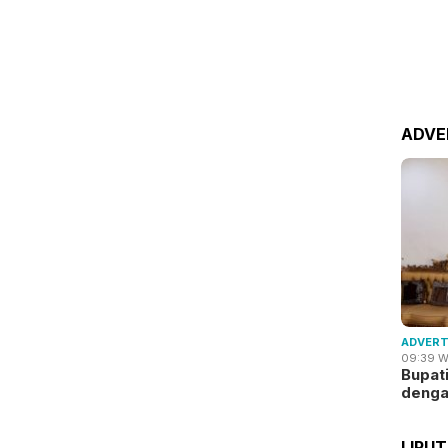
ADVE
ADVERT
09:39 W
Bupat
deng
LIPU