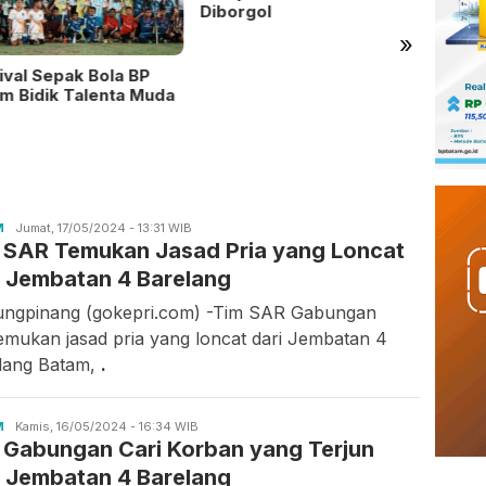
Diborgol
»
ival Sepak Bola BP
Ratus
m Bidik Talenta Muda
Sekola
Penjel
M
Asrul
Jumat, 17/05/2024 - 13:31 WIB
 SAR Temukan Jasad Pria yang Loncat
Rahmawati
i Jembatan 4 Barelang
ungpinang (gokepri.com) -Tim SAR Gabungan
mukan jasad pria yang loncat dari Jembatan 4
lang Batam,
.
M
Asrul
Kamis, 16/05/2024 - 16:34 WIB
 Gabungan Cari Korban yang Terjun
Rahmawati
i Jembatan 4 Barelang