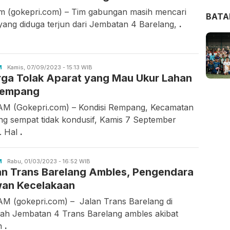
m (gokepri.com) – Tim gabungan masih mencari
BAT
 yang diduga terjun dari Jembatan 4 Barelang,
.
M
Asrul
Kamis, 07/09/2023 - 15:13 WIB
ga Tolak Aparat yang Mau Ukur Lahan
Rahmawati
Rempang
M (Gokepri.com) – Kondisi Rempang, Kecamatan
ng sempat tidak kondusif, Kamis 7 September
. Hal
.
M
Asrul
Rabu, 01/03/2023 - 16:52 WIB
an Trans Barelang Ambles, Pengendara
Rahmawati
an Kecelakaan
M (gokepri.com) – Jalan Trans Barelang di
yah Jembatan 4 Trans Barelang ambles akibat
n
.