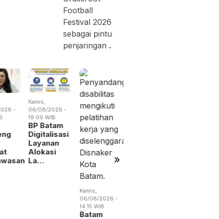
Football
Festival 2026
sebagai pintu
penjaringan
.
Kamis,
Rabu,
Jumat,
026 -
06/08/2026 -
05/08/2026 -
07/08/2026 
B
19:09 WIB
19:02 WIB
13:04 WIB
BP Batam
BP Batam
Perang
eng
Digitalisasi
Benahi
Dagang
Layanan
Alokasi
Trump
at
Alokasi
Pemanfaatan
Menguba
»
awasan
La…
Ruan…
Peta
Indust…
Kamis,
06/08/2026 -
14:15 WIB
Batam