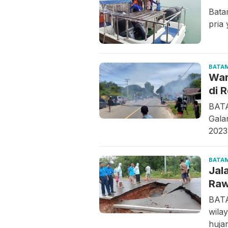
Bata
pria
BATA
War
di 
BATA
Gala
2023
BATA
Jal
Raw
BATA
wila
huja