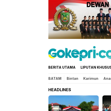
Loncat
ke
konten
BERITA UTAMA
LIPUTAN KHUSU
BATAM
Bintan
Karimun
Ana
HEADLINES