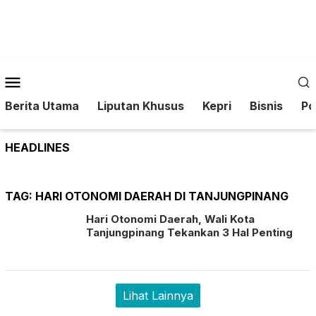
Loncat
ke
konten
Menu
Mobile
Berita Utama
Liputan Khusus
Kepri
Bisnis
Pol
HEADLINES
TAG:
HARI OTONOMI DAERAH DI TANJUNGPINANG
Hari Otonomi Daerah, Wali Kota
Tanjungpinang Tekankan 3 Hal Penting
Lihat Lainnya