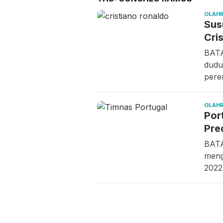
OLAH
Sus
Cri
BATA
dudu
pere
OLAH
Por
Pre
BATA
meng
2022
Sabtu,
Sabtu,
Jum
08/08/2026 -
08/08/2026 -
07