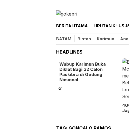
Loncat
ke
konten
BERITA UTAMA
LIPUTAN KHUSU
BATAM
Bintan
Karimun
Ana
HEADLINES
pati Karimun Tegaskan
Wabup Karimun Buka
urasi Data Instrumen
Diklat Bagi 32 Calon
tal Rumuskan Kebijakan
Paskibra di Gedung
rategis Daerah
Nasional
«
400
Jaga
TAG:
GONCALO RAMOS