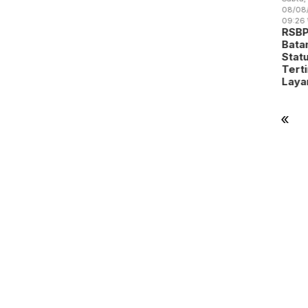
:00 WIB
13:04 WIB
19:14 WIB
08/08/2
Sabtu,
stival
Perang
RSBP
09:26 W
08/08/2026 -
pak Bola
Dagang
Gandeng
RSBP
09:31 WIB
 Batam
Trump
BPOM
Batam
BP Batam
dik
Mengubah
Perkuat
Statu
Gandeng
alen…
Peta
Pengawasan
Terti
Yayasan
Indust…
Oba…
Laya
Sayang
Anak Ind…
«