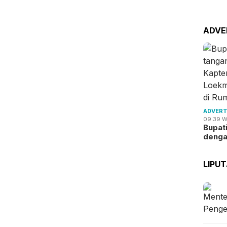
ADVE
ADVERT
09:39 W
Bupat
deng
LIPU