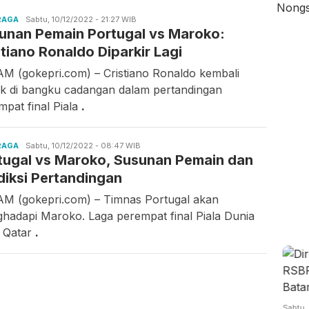
RAGA
Candra
Sabtu, 10/12/2022 - 21:27 WIB
unan Pemain Portugal vs Maroko:
Gunawan
stiano Ronaldo Diparkir Lagi
M (gokepri.com) – Cristiano Ronaldo kembali
k di bangku cadangan dalam pertandingan
mpat final Piala
.
RAGA
Candra
Sabtu, 10/12/2022 - 08:47 WIB
tugal vs Maroko, Susunan Pemain dan
Gunawan
diksi Pertandingan
M (gokepri.com) – Timnas Portugal akan
hadapi Maroko. Laga perempat final Piala Dunia
 Qatar
.
at,
Jumat,
Kamis,
/08/2026 -
07/08/2026 -
06/08/2026 -
Sabtu,