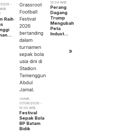
19:14 WIB
09:31 WIB
026 -
Jumat,
RSBP
BP Batam
IB
07/08/2026 -
Gandeng
Gandeng
13:04 WIB
BPOM
Yayasan
 Raih
Perang
Perkuat
Sayang
s
Dagang
Pengawasan
Anak Ind
nggi
Trump
Oba…
nan…
Mengubah
Peta
Indust…
»
Jumat,
07/08/2026 -
15:00 WIB
Festival
Sepak Bola
BP Batam
Bidik