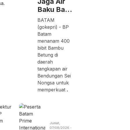
Jaga Air
Baku Ba…
BATAM
(gokepri) - BP
Batam
menanam 400
bibit Bambu
Betung di
daerah
tangkapan air
Bendungan Sei
Nongsa untuk
memperkuat
.
Kamis,
Sabtu,
06/08/2026 -
08/08/2026 