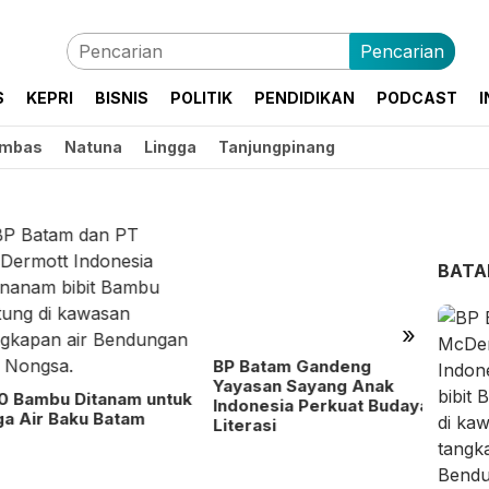
Pencarian
S
KEPRI
BISNIS
POLITIK
PENDIDIKAN
PODCAST
I
mbas
Natuna
Lingga
Tanjungpinang
BAT
BP Batam Gandeng
Yayasan Sayang Anak
»
Indonesia Perkuat Budaya
Literasi
RSBP 
Terti
 Bambu Ditanam untuk
 Air Baku Batam