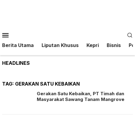
Loncat
ke
konten
Menu
Mobile
Berita Utama
Liputan Khusus
Kepri
Bisnis
Pol
HEADLINES
TAG:
GERAKAN SATU KEBAIKAN
Gerakan Satu Kebaikan, PT Timah dan
Masyarakat Sawang Tanam Mangrove