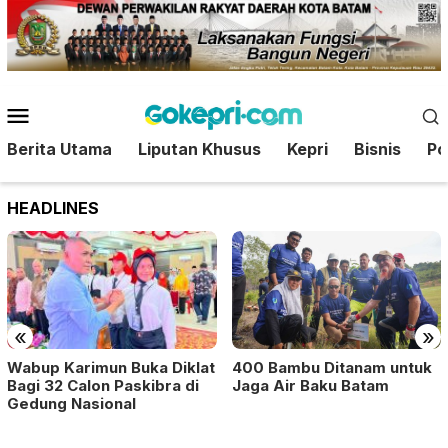
Loncat
ke
konten
Menu
Mobile
Berita Utama
Liputan Khusus
Kepri
Bisnis
Pol
HEADLINES
«
»
400 Bambu Ditanam untuk
Wabup Karimun Buka Diklat
Jaga Air Baku Batam
Bagi 32 Calon Paskibra di
Gedung Nasional