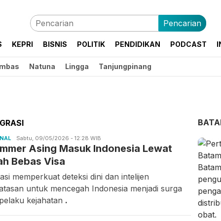
Pencarian
S
KEPRI
BISNIS
POLITIK
PENDIDIKAN
PODCAST
I
mbas
Natuna
Lingga
Tanjungpinang
BAT
IGRASI
ONAL
Candra
Sabtu, 09/05/2026 - 12:28 WIB
mmer Asing Masuk Indonesia Lewat
Gunawan
ah Bebas Visa
asi memperkuat deteksi dini dan intelijen
atasan untuk mencegah Indonesia menjadi surga
 pelaku kejahatan
.