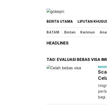
Loncat
ke
konten
BERITA UTAMA
LIPUTAN KHUSU
BATAM
Bintan
Karimun
Ana
HEADLINES
TAG:
EVALUASI BEBAS VISA IM
NASI
Sca
Cel
Imigr
perb
bagi