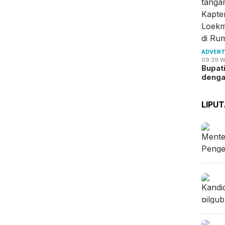
ADVERT
09:39 W
Bupat
deng
LIPU