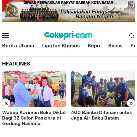
Loncat
ke
konten
Menu
Mobile
Berita Utama
Liputan Khusus
Kepri
Bisnis
Pol
HEADLINES
«
»
400 Bambu Ditanam untuk
Wabup Karimun Buka Diklat
Jaga Air Baku Batam
Bagi 32 Calon Paskibra di
Gedung Nasional