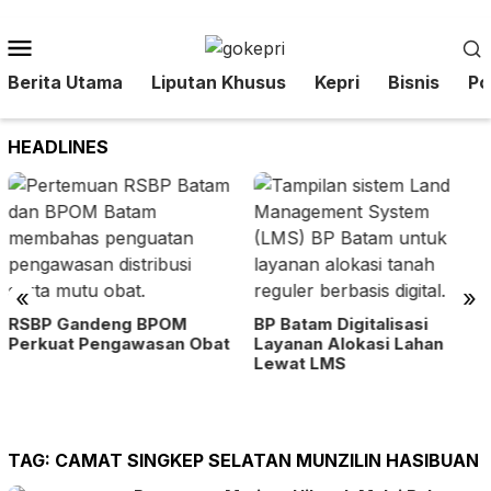
Loncat
ke
Menu
konten
Mobile
Berita Utama
Liputan Khusus
Kepri
Bisnis
Pol
HEADLINES
«
»
RSBP Gandeng BPOM
BP Batam Digitalisasi
Perkuat Pengawasan Obat
Layanan Alokasi Lahan
Lewat LMS
TAG:
CAMAT SINGKEP SELATAN MUNZILIN HASIBUAN