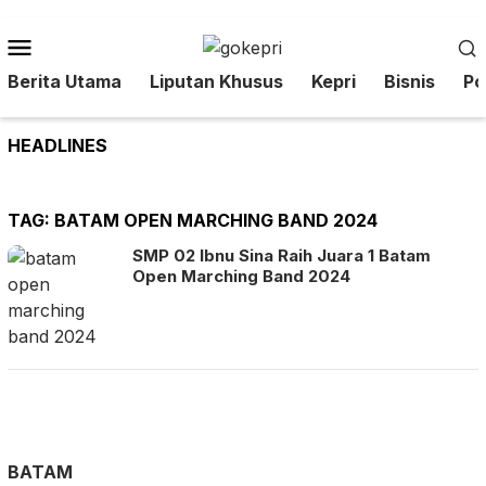
Loncat
ke
Menu
konten
Mobile
Berita Utama
Liputan Khusus
Kepri
Bisnis
Pol
HEADLINES
TAG:
BATAM OPEN MARCHING BAND 2024
SMP 02 Ibnu Sina Raih Juara 1 Batam
Open Marching Band 2024
BATAM