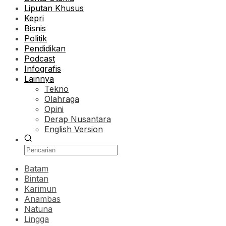
Liputan Khusus
Kepri
Bisnis
Politik
Pendidikan
Podcast
Infografis
Lainnya
Tekno
Olahraga
Opini
Derap Nusantara
English Version
Batam
Bintan
Karimun
Anambas
Natuna
Lingga