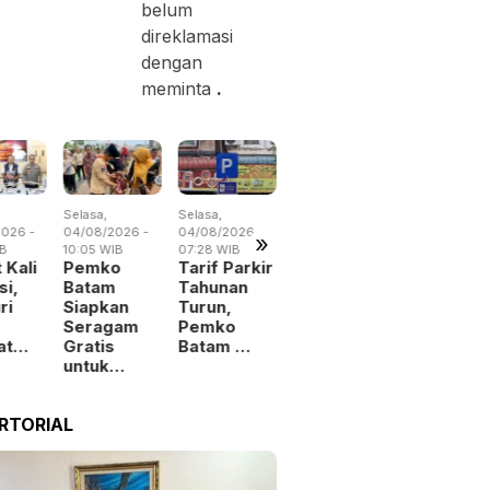
belum
direklamasi
dengan
meminta
.
Selasa,
Selasa,
Senin,
Selasa,
026 -
04/08/2026 -
04/08/2026 -
03/08/2026 -
04/08/2026 
»
IB
10:05 WIB
07:28 WIB
19:34 WIB
15:38 WIB
 Kali
Pemko
Tarif Parkir
Pemko
Drainase
si,
Batam
Tahunan
Batam
Tersumba
ri
Siapkan
Turun,
Tambah
BMSDA
Seragam
Pemko
Belanja
Batam
at…
Gratis
Batam …
demi Jaga
Perluas 
untuk…
Per…
RTORIAL