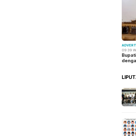
ADVERT
09:39 W
Bupat
deng
LIPU