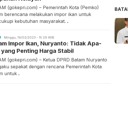
M (gokepri.com) – Pemerintah Kota (Pemko)
BAT
m berencana melakukan impor ikan untuk
ukupi kebutuhan masyarakat.
.
M
Asrul
Minggu, 19/02/2023 - 15:29 WIB
am Impor Ikan, Nuryanto: Tidak Apa-
Rahmawati
 yang Penting Harga Stabil
M (gokepri.com) – Ketua DPRD Batam Nuryanto
aku sepakat dengan rencana Pemerintah Kota
m untuk
.