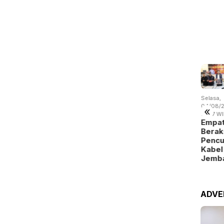
asa,
Selasa,
Senin,
Selasa,
Selasa,
/08/2026 -
04/08/2026 -
03/08/2026 -
04/08/2026 -
04/08/2
«
:05 WIB
07:28 WIB
19:34 WIB
15:38 WIB
14:57 W
emko
Tarif Parkir
Pemko
Drainase
Empat
atam
Tahunan
Batam
Tersumbat,
Berak
apkan
Turun,
Tambah
BMSDA
Pencu
eragam
Pemko
Belanja
Batam
Kabel
atis
Batam …
demi Jaga
Perluas …
Jemb
ntuk…
Per…
ADVE