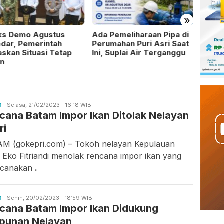
»
ks Demo Agustus
Ada Pemeliharaan Pipa di
Pemko
dar, Pemerintah
Perumahan Puri Asri Saat
Video
skan Situasi Tetap
Ini, Suplai Air Terganggu
Pohon
n
M
Asrul
Selasa, 21/02/2023 - 16:18 WIB
cana Batam Impor Ikan Ditolak Nelayan
Rahmawati
ri
M (gokepri.com) – Tokoh nelayan Kepulauan
, Eko Fitriandi menolak rencana impor ikan yang
ncanakan
.
M
Asrul
Senin, 20/02/2023 - 18:59 WIB
cana Batam Impor Ikan Didukung
Rahmawati
punan Nelayan