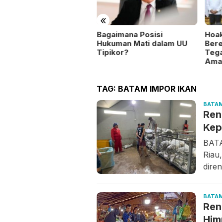
«
sa Penarah Juara
Bagaimana Posisi
Hoa
um STQ XIII Tingkat
Hukuman Mati dalam UU
Bere
amatan Belat, Ini
Tipikor?
Tega
paian Prestasinya
Ama
TAG:
BATAM IMPOR IKAN
BATA
Ren
Kep
BATA
Riau
dire
BATA
Ren
Him