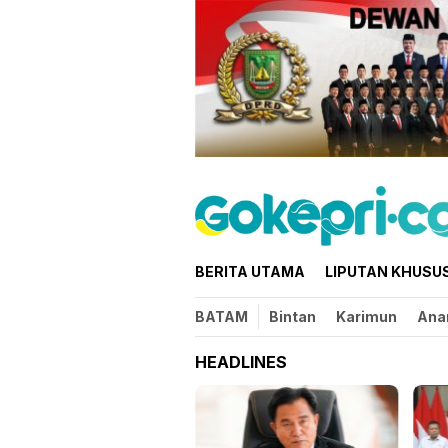
Loncat
ke
konten
BERITA UTAMA
LIPUTAN KHUSU
BATAM
Bintan
Karimun
Ana
HEADLINES