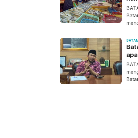
BATA
Bata
menc
BATA
Bat
apa
BATA
meng
Bata