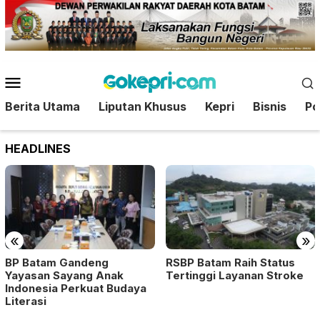
Loncat
ke
konten
Menu
Mobile
Berita Utama
Liputan Khusus
Kepri
Bisnis
Pol
HEADLINES
«
»
BP Batam Gandeng
RSBP Batam Raih Status
Yayasan Sayang Anak
Tertinggi Layanan Stroke
Indonesia Perkuat Budaya
Literasi