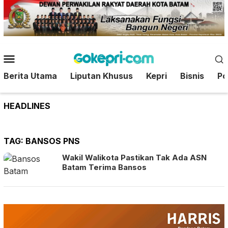
Loncat
ke
konten
Menu
Mobile
Berita Utama
Liputan Khusus
Kepri
Bisnis
Pol
HEADLINES
TAG:
BANSOS PNS
Wakil Walikota Pastikan Tak Ada ASN
Batam Terima Bansos