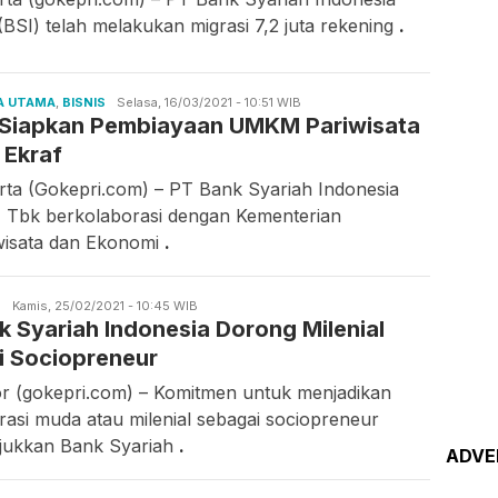
(BSI) telah melakukan migrasi 7,2 juta rekening
.
A UTAMA
,
BISNIS
Candra
Selasa, 16/03/2021 - 10:51 WIB
 Siapkan Pembiayaan UMKM Pariwisata
Gunawan
 Ekraf
rta (Gokepri.com) – PT Bank Syariah Indonesia
) Tbk berkolaborasi dengan Kementerian
wisata dan Ekonomi
.
S
iwan
Kamis, 25/02/2021 - 10:45 WIB
k Syariah Indonesia Dorong Milenial
i Sociopreneur
r (gokepri.com) – Komitmen untuk menjadikan
rasi muda atau milenial sebagai sociopreneur
njukkan Bank Syariah
.
ADVE