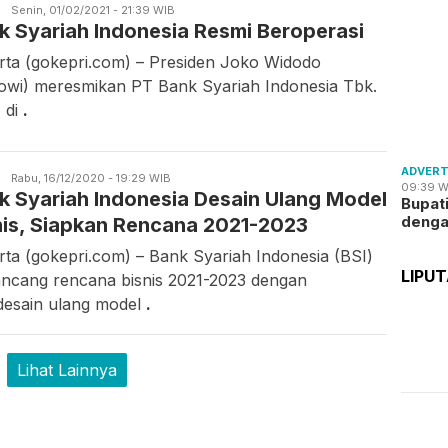
S
Zaki
Senin, 01/02/2021 - 21:39 WIB
k Syariah Indonesia Resmi Beroperasi
rta (gokepri.com) – Presiden Joko Widodo
owi) meresmikan PT Bank Syariah Indonesia Tbk.
) di
.
ADVERT
S
Candra
Rabu, 16/12/2020 - 19:29 WIB
09:39 W
k Syariah Indonesia Desain Ulang Model
Gunawan
Bupat
deng
nis, Siapkan Rencana 2021-2023
rta (gokepri.com) – Bank Syariah Indonesia (BSI)
LIPU
ncang rencana bisnis 2021-2023 dengan
esain ulang model
.
Lihat Lainnya