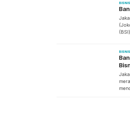
BISNI
Ban
Jaka
(Jok
(BSI
BISNI
Ban
Bis
Jaka
mera
mend