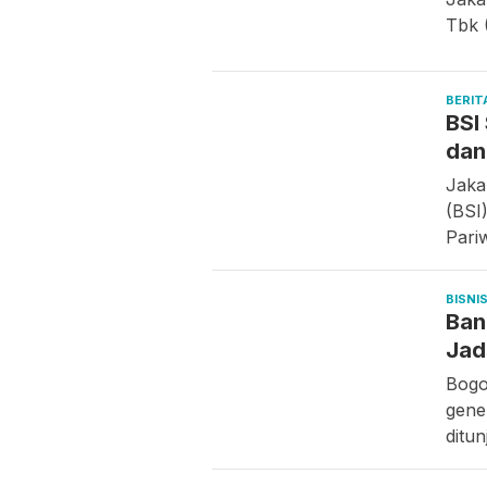
Tbk 
BERIT
BSI
dan
Jaka
(BSI
Pari
BISNI
Ban
Jad
Bogo
gene
ditu