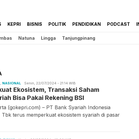
S
KEPRI
BISNIS
POLITIK
PENDIDIKAN
PODCAST
I
mbas
Natuna
Lingga
Tanjungpinang
A
S
,
NASIONAL
Ilfitrah
Senin, 22/07/2024 - 21:14 WIB
kuat Ekosistem, Transaksi Saham
riah Bisa Pakai Rekening BSI
rta (gokepri.com) – PT Bank Syariah Indonesia
) Tbk terus memperkuat ekosistem syariah di pasar