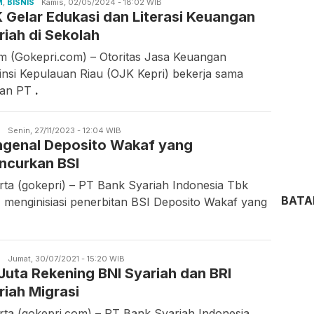
M
,
BISNIS
Asrul
Kamis, 02/05/2024 - 18:02 WIB
 Gelar Edukasi dan Literasi Keuangan
Rahmawati
riah di Sekolah
m (Gokepri.com) – Otoritas Jasa Keuangan
insi Kepulauan Riau (OJK Kepri) bekerja sama
gan PT
.
S
Candra
Senin, 27/11/2023 - 12:04 WIB
genal Deposito Wakaf yang
Gunawan
uncurkan BSI
rta (gokepri) – PT Bank Syariah Indonesia Tbk
BAT
) menginisiasi penerbitan BSI Deposito Wakaf yang
S
Candra
Jumat, 30/07/2021 - 15:20 WIB
 Juta Rekening BNI Syariah dan BRI
Gunawan
riah Migrasi
rta (gokepri.com) – PT Bank Syariah Indonesia