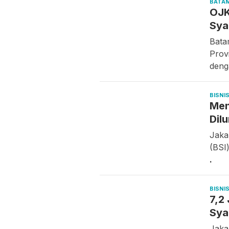
BATA
OJK
Sya
Bata
Prov
den
BISNI
Men
Dil
Jaka
(BSI
.
BISNI
7,2
Sya
Jaka