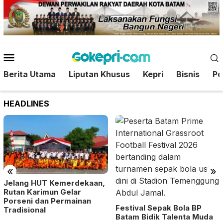
Loncat
ke
konten
Menu
Mobile
Berita Utama
Liputan Khusus
Kepri
Bisnis
Pol
HEADLINES
«
»
Jelang HUT Kemerdekaan,
Rutan Karimun Gelar
Porseni dan Permainan
Festival Sepak Bola BP
Tradisional
Batam Bidik Talenta Muda