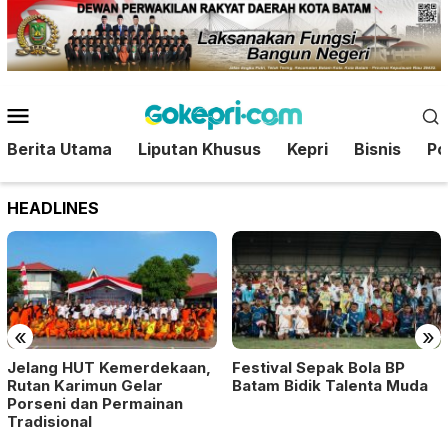
Loncat
ke
konten
Menu
Mobile
Berita Utama
Liputan Khusus
Kepri
Bisnis
Pol
HEADLINES
«
»
Jelang HUT Kemerdekaan,
Festival Sepak Bola BP
Rutan Karimun Gelar
Batam Bidik Talenta Muda
Porseni dan Permainan
Tradisional